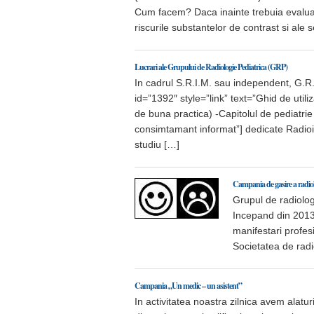
Cum facem? Daca inainte trebuia evaluat be
riscurile substantelor de contrast si ale 
Lucrari ale Grupului de Radiologie Pediatrica (GRP)
In cadrul S.R.I.M. sau independent, G.R.P
id=”1392″ style=”link” text=”Ghid de util
de buna practica) -Capitolul de pediatrie
consimtamant informat”] dedicate Radioim
studiu […]
Campania de gasire a radiolo
Grupul de radiolog
Incepand din 2013, 
manifestari profesi
Societatea de rad
Campania „Un medic – un asistent”
In activitatea noastra zilnica avem alatur