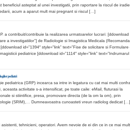
neficiul asteptat al unei investigatii, prin raportare la riscul de iradie
sedarii, acum a aparut mult mai pregnant si riscul […]
. a contribuit/contribuie la realizarea urmatoarelor lucrari: [ddownload
izare a investigatiilor”] de Radiologie si Imagistica Medicala (Recomanda
 [ddownload id=”1394″ style=”link” text=”Fise de solicitare si Formulare
agisticii pediatrice [ddownload id=”1114″ style=”link” text=”Indrumarul
gilor pediatri
ie pediatrica (GRP) incearca sa intre in legatura cu cat mai multi confra
aceasta activitate s-a intensificat, pe toate caile: eMail, fluturasi la
onale si stiintifice, presa, promovare directa (de la om la om), prin
iologie (SRIM),… Dumneavoastra cunoasteti vreun radiolog dedicat […
i asistenti, tehnicieni, operatori. Avem nevoie de ei din ce in ce mai mult