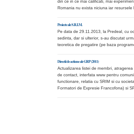
din ce in ce mai calificati, mai experiment
Romania nu exista niciuna iar resursele l
Proiecte ale S.R.I.M.
Pe data de 29.11.2013, la Predeal, cu o
sedinta, dar si ulterior, s-au discutat ur
teoretica de pregatire (pe baza programe
Directii de actiune ale GRP (2011)
Actualizarea listei de membri, atragerea t
de contact, interfata www pentru comunic
functionare, relatia cu SRIM si cu societ
Formatori de Expresie Francofona) si S