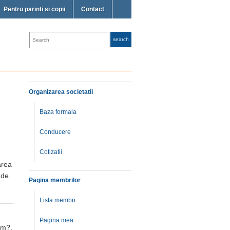
Pentru parinti si copii
Contact
Organizarea societatii
Baza formala
Conducere
Cotizatii
area
 de
Pagina membrilor
Lista membri
Pagina mea
em?,