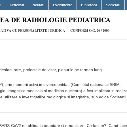
i
Activitati
Noutati
Evenimente
Biblioteca
Societati
EA DE RADIOLOGIE PEDIATRICA
TIVA CU PERSONALITATE JURIDICA — CONFORM O.G. 26 / 2000
in desfasurare, proiectele de viitor, planurile pe termen lung.
, prin membrii activi in diverse entitati (Comitetul national al SRIM,
gie, imagistica medicala si medicina nucleara) a fost implicata in realiz
 utilizare a investigatiilor radiologice si imagistice, sub egida Societatii
a SARS-CoV2 ne obliga la adaptare si organizare: Ce facem?, Cand fac