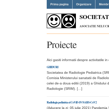
Prima pagina
Organizare
Membr
SOCIETAT
ASOCIATIE NELUCRA
Proiecte
Aici gasiti informatii despre activitatile 
GHIDURI
Societatea de Radiologie Pediatrica (SRP)
Comisia Ministerului sanatatii de Radiolo
celei de-a doua editii (2019) a Ghidului de
Radiologie (SRIM). […]
Radiologia pediatrica si CoViD-19 / SARS-CoV2
(Aducere la zi: 05 iulie 2021) Pandemi