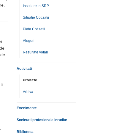
re,
Inscriere in SRP
Situatie Cotizatii
Plata Cotizatii
Alegeri
ri
 de
Rezultate votari
 de
Activitati
Proiecte
ti.
Arhiva
]
Evenimente
Societati profesionale inrudite
,
Biblioteca