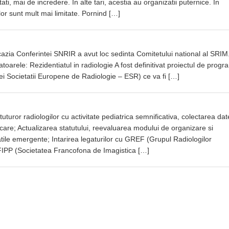
ati, mai de incredere. In alte tari, acestia au organizatii puternice. In
or sunt mult mai limitate. Pornind […]
cazia Conferintei SNRIR a avut loc sedinta Comitetului national al SRI
matoarele: Rezidentiatul in radiologie A fost definitivat proiectul de prog
i Societatii Europene de Radiologie – ESR) ce va fi […]
uturor radiologilor cu activitate pediatrica semnificativa, colectarea dat
are; Actualizarea statutului, reevaluarea modului de organizare si
atile emergente; Intarirea legaturilor cu GREF (Grupul Radiologilor
FIPP (Societatea Francofona de Imagistica […]