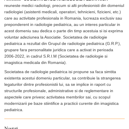
reuneste medici radiologi, precum si alti profesionisti din domeniul
radiologiei (asistenti medicali, operatori, tehnicieni, fizicieni, etc.)
care au activitate profesionala in Romania, lucreaza exclusiv sau
preponderent in radiologie pediatrica, au un interes particular in
acest domeniu sau dedica o parte din timp acestuia si isi exprima
voluntar adeziunea la Asociatie. Societatea de radiologie
pediatrica a rezultat din Grupul de radiologie pediatrica (G.R.P.),
grupare fara personalitate juridica care a activat in perioada
2006-2022, in cadrul S.R.I.M (Societatea de radiologie si
imagistica medicala din Romania).
Societatea de radiologie pediatrica isi propune sa faca simtita
existenta acestui domeniu particular, sa contribuie la strangerea
legaturilor dintre profesionistii lui, sa se implice in raport cu
structurile profesionale, administrative si de reglementare in
aspectele care privesc activitatea membrilor sai, cu scopul
modernizarii pe baze stiintifice a practicii curente din imagistica
pediatrica.
Noutati