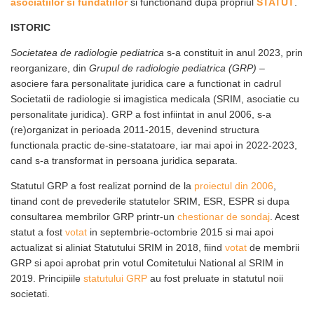
asociatiilor si fundatiilor
si functionand dupa propriul
STATUT
.
ISTORIC
Societatea de radiologie pediatrica
s-a constituit in anul 2023, prin
reorganizare, din
Grupul de radiologie pediatrica (GRP)
–
asociere fara personalitate juridica care a functionat in cadrul
Societatii de radiologie si imagistica medicala (SRIM, asociatie cu
personalitate juridica). GRP a fost infiintat in anul 2006, s-a
(re)organizat in perioada 2011-2015, devenind structura
functionala practic de-sine-statatoare, iar mai apoi in 2022-2023,
cand s-a transformat in persoana juridica separata.
Statutul GRP a fost realizat pornind de la
proiectul din 2006
,
tinand cont de prevederile statutelor SRIM, ESR, ESPR si dupa
consultarea membrilor GRP printr-un
chestionar de sondaj
. Acest
statut a fost
votat
in septembrie-octombrie 2015 si mai apoi
actualizat si aliniat Statutului SRIM in 2018, fiind
votat
de membrii
GRP si apoi aprobat prin votul Comitetului National al SRIM in
2019. Principiile
statutului GRP
au fost preluate in statutul noii
societati.