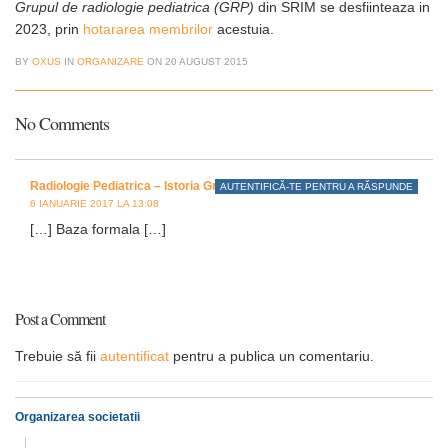
Grupul de radiologie pediatrica (GRP)
din SRIM se desfiinteaza in
2023, prin
hotararea membrilor
acestuia.
BY
OXUS
IN
ORGANIZARE
ON
20 AUGUST 2015
No Comments
Radiologie Pediatrica – Istoria Grupului de Radiologie Pediatrica
AUTENTIFICĂ-TE PENTRU A RĂSPUNDE
6 IANUARIE 2017 LA 13:08
[…] Baza formala […]
Post a Comment
Trebuie să fii
autentificat
pentru a publica un comentariu.
Organizarea societatii