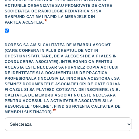
VOI CAUTA SA PARTICIP SI SA MA IMPLIC ACTIV IN
ACTIUNILE ORGANIZATE SAU PROMOVATE DE CATRE
SOCIETATEA DE RADIOLOGIE PEDIATRICA SI SA
RASPUND CAT MAI RAPID LA MESAJELE DIN
*
PARTEA ACESTEIA.
DORESC SA AM SI CALITATEA DE MEMBRU ASOCIAT
(CARE CONFERA IN PLUS DREPTUL DE VOT IN
CHESTIUNI STATUTARE, DE A ALEGE SI DE A FI ALES IN
CONDUCEREA ASOCIATEI), INTELEGAND CA PENTRU
ACEASTA ESTE NECESAR SA FURNIZEZ COPIA ACTULUI
DE IDENTITATE SI A DOCUMENTULUI DE PRACTICA
PROFESIONALA (INCLUSIV LA INNOIREA ACESTORA), SA
SEMNEZ DOCUMENTELE ASOCIATIEI ORI DE CATE ORI VA
FI CAZUL SI SA PLATESC COTIZATIA DE INSCRIERE. (N.B.
CALITATEA DE MEMBRU ASOCIAT NU ESTE NECESARA
PENTRU ACCESUL LA ACTIVITATILE ASOCIATIEI SI LA
RESURSELE "ON-LINE", FIIND SUFICIENTA CALITATEA DE
*
MEMBRU SUSTINATOR).