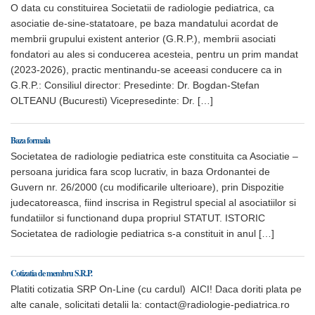
O data cu constituirea Societatii de radiologie pediatrica, ca
asociatie de-sine-statatoare, pe baza mandatului acordat de
membrii grupului existent anterior (G.R.P.), membrii asociati
fondatori au ales si conducerea acesteia, pentru un prim mandat
(2023-2026), practic mentinandu-se aceeasi conducere ca in
G.R.P.: Consiliul director: Presedinte: Dr. Bogdan-Stefan
OLTEANU (Bucuresti) Vicepresedinte: Dr. […]
Baza formala
Societatea de radiologie pediatrica este constituita ca Asociatie –
persoana juridica fara scop lucrativ, in baza Ordonantei de
Guvern nr. 26/2000 (cu modificarile ulterioare), prin Dispozitie
judecatoreasca, fiind inscrisa in Registrul special al asociatiilor si
fundatiilor si functionand dupa propriul STATUT. ISTORIC
Societatea de radiologie pediatrica s-a constituit in anul […]
Cotizatia de membru S.R.P.
Platiti cotizatia SRP On-Line (cu cardul) AICI! Daca doriti plata pe
alte canale, solicitati detalii la: contact@radiologie-pediatrica.ro