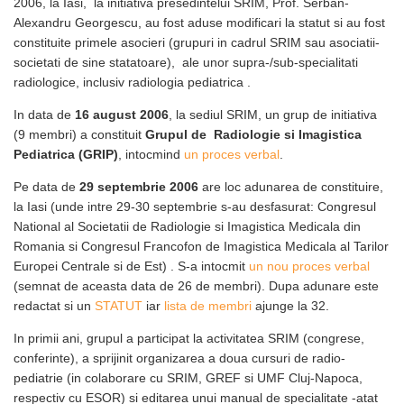
2006, la Iasi, la initiativa presedintelui SRIM, Prof. Serban-
Alexandru Georgescu, au fost aduse modificari la statut si au fost
constituite primele asocieri (grupuri in cadrul SRIM sau asociatii-
societati de sine statatoare), ale unor supra-/sub-specialitati
radiologice, inclusiv radiologia pediatrica .
In data de
16 august 2006
, la sediul SRIM, un grup de initiativa
(9 membri) a constituit
Grupul de Radiologie si Imagistica
Pediatrica (GRIP)
, intocmind
un proces verbal
.
Pe data de
29 septembrie 2006
are loc adunarea de constituire,
la Iasi (unde intre 29-30 septembrie s-au desfasurat: Congresul
National al Societatii de Radiologie si Imagistica Medicala din
Romania si Congresul Francofon de Imagistica Medicala al Tarilor
Europei Centrale si de Est) . S-a intocmit
un nou proces verbal
(semnat de aceasta data de 26 de membri). Dupa adunare este
redactat si un
STATUT
iar
lista de membri
ajunge la 32.
In primii ani, grupul a participat la activitatea SRIM (congrese,
conferinte), a sprijinit organizarea a doua cursuri de radio-
pediatrie (in colaborare cu SRIM, GREF si UMF Cluj-Napoca,
respectiv cu ESOR) si editarea unui manual de specialitate -atat