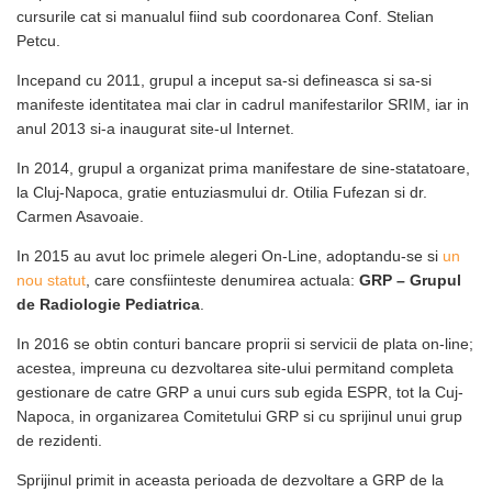
cursurile cat si manualul fiind sub coordonarea Conf. Stelian
Petcu.
Incepand cu 2011, grupul a inceput sa-si defineasca si sa-si
manifeste identitatea mai clar in cadrul manifestarilor SRIM, iar in
anul 2013 si-a inaugurat site-ul Internet.
In 2014, grupul a organizat prima manifestare de sine-statatoare,
la Cluj-Napoca, gratie entuziasmului dr. Otilia Fufezan si dr.
Carmen Asavoaie.
In 2015 au avut loc primele alegeri On-Line, adoptandu-se si
un
nou statut
, care consfiinteste denumirea actuala:
GRP – Grupul
de Radiologie Pediatrica
.
In 2016 se obtin conturi bancare proprii si servicii de plata on-line;
acestea, impreuna cu dezvoltarea site-ului permitand completa
gestionare de catre GRP a unui curs sub egida ESPR, tot la Cuj-
Napoca, in organizarea Comitetului GRP si cu sprijinul unui grup
de rezidenti.
Sprijinul primit in aceasta perioada de dezvoltare a GRP de la