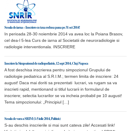
Scoala de iarna – Inscriere cu taxa redusa pana pe 31 oct 2014!
In perioada 28-30 noiembrie 2014 va avea loc la Poiana Brasov,
cel dea-l 5-lea Curs de iarna al Societatii de neuroradiologie si
radiologie interventionala. INSCRIERE
Inscriere la Simpozionul de radiopediatrie, 12 sept 2014, Cluj-Napoca
A fost deschisa inscrierea pentru simpozionul Grupului de
radiologie pediatrica al S.R.I.M.; termen limita de inscriere: 24
august! Daca mai doriti sa prezentati lucrari, va rugam sa va
inscrieti rapid, mentionand si titlul lucrarii in formularul de
inscriere; selectia lucrarilor se va incheia probabil pe 10 august!
Tema simpozionului: „Principiul […]
Scoala de vara a SRIM (1-5 iulie 2014, Paltinis)
S-au deschis inscrierile si mai sunt cateva zile! Accesati link!