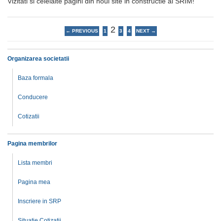
Vizitati si celelalte pagini din noul site in constructie al SRIM!
2
← PREVIOUS
1
3
4
NEXT →
Organizarea societatii
Baza formala
Conducere
Cotizatii
Pagina membrilor
Lista membri
Pagina mea
Inscriere in SRP
Situatie Cotizatii