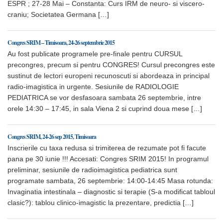
ESPR ; 27-28 Mai – Constanta: Curs IRM de neuro- si viscero-
craniu; Societatea Germana […]
Congres SRIM – Timisoara, 24-26 septembrie 2015
Au fost publicate programele pre-finale pentru CURSUL
precongres, precum si pentru CONGRES! Cursul precongres este
sustinut de lectori europeni recunoscuti si abordeaza in principal
radio-imagistica in urgente. Sesiunile de RADIOLOGIE
PEDIATRICA se vor desfasoara sambata 26 septembrie, intre
orele 14:30 – 17:45, in sala Viena 2 si cuprind doua mese […]
Congres SRIM, 24-26 sep 2015, Timisoara
Inscrierile cu taxa redusa si trimiterea de rezumate pot fi facute
pana pe 30 iunie !!! Accesati: Congres SRIM 2015! In programul
preliminar, sesiunile de radioimagistica pediatrica sunt
programate sambata, 26 septembrie: 14:00-14:45 Masa rotunda:
Invaginatia intestinala – diagnostic si terapie (S-a modificat tabloul
clasic?): tablou clinico-imagistic la prezentare, predictia […]