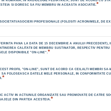
IN ROMANIA, IN RADIOLOGIE PEDIATRICA, SUNT DE ACORD CU STA
*
ESTEIA SI DORESC SA FIU MEMBRU IN ACEASTA ASOCIATIE.
CIETATI/ASOCIERI PROFESIONALE (FOLOSITI ACRONIMELE, DE EX: 
EFERINTA PANA LA DATA DE 15 DECEMBRIE A ANULUI PRECEDENT),
NTINEREA CALITATII DE MEMBRU SUSTINATOR, RESPECTIV PENTRU
*
SELE DISPONIBILE "ON-LINE".
N ACEST PROFIL "ON-LINE", SUNT DE ACORD CA CEILALTI MEMBRI 
IA SA FOLOSEASCA DATELE MELE PERSONALE, IN CONFORMITATE CU
*
I.
PLIC ACTIV IN ACTIUNILE ORGANIZATE SAU PROMOVATE DE CATRE S
*
SAJELE DIN PARTEA ACESTEIA.