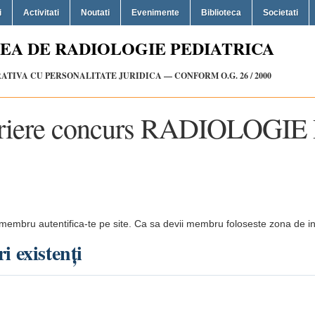
i
Activitati
Noutati
Evenimente
Biblioteca
Societati
EA DE RADIOLOGIE PEDIATRICA
TIVA CU PERSONALITATE JURIDICA — CONFORM O.G. 26 / 2000
criere concurs RADIOLOGI
 membru autentifica-te pe site. Ca sa devii membru foloseste zona de in
i existenți