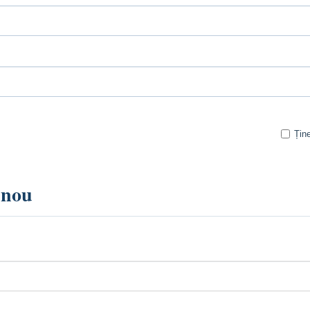
Țin
r nou