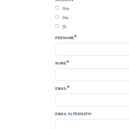
APELATIV
Dna
Dra
Dl
*
PRENUME
*
NUME
*
EMAIL
EMAIL ALTERNATIV