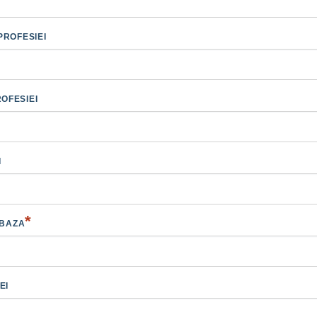
PROFESIEI
OFESIEI
I
*
 BAZA
EI