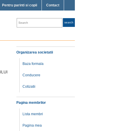
Pentru parinti si copii
Contact
Organizarea societatii
Baza formala
SULUI
Conducere
Cotizatii
Pagina membrilor
Lista membri
Pagina mea