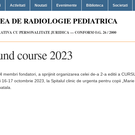
i
Activitati
Noutati
Evenimente
Biblioteca
Societati
EA DE RADIOLOGIE PEDIATRICA
TIVA CU PERSONALITATE JURIDICA — CONFORM O.G. 26 / 2000
ound course 2023
 4 membri fondatori, a sprijinit organizarea celei de-a 2-a editii a CUR
7 octombrie 2023, la Spitalul clinic de urgenta pentru copii „Marie
natala.