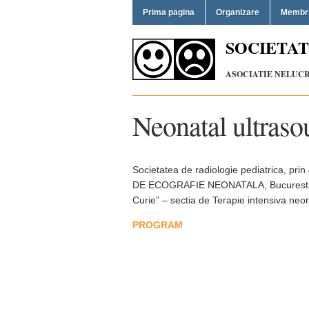
Prima pagina
Organizare
Membr
SOCIETAT
ASOCIATIE NELUCRA
Neonatal ultras
Societatea de radiologie pediatrica, prin
DE ECOGRAFIE NEONATALA, Bucuresti 16-1
Curie” – sectia de Terapie intensiva neo
PROGRAM