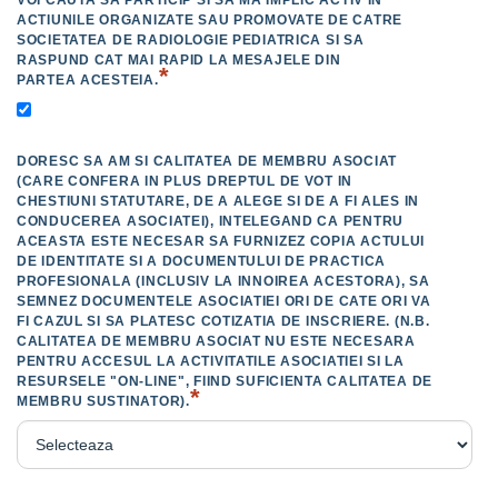
VOI CAUTA SA PARTICIP SI SA MA IMPLIC ACTIV IN
ACTIUNILE ORGANIZATE SAU PROMOVATE DE CATRE
SOCIETATEA DE RADIOLOGIE PEDIATRICA SI SA
RASPUND CAT MAI RAPID LA MESAJELE DIN
*
PARTEA ACESTEIA.
DORESC SA AM SI CALITATEA DE MEMBRU ASOCIAT
(CARE CONFERA IN PLUS DREPTUL DE VOT IN
CHESTIUNI STATUTARE, DE A ALEGE SI DE A FI ALES IN
CONDUCEREA ASOCIATEI), INTELEGAND CA PENTRU
ACEASTA ESTE NECESAR SA FURNIZEZ COPIA ACTULUI
DE IDENTITATE SI A DOCUMENTULUI DE PRACTICA
PROFESIONALA (INCLUSIV LA INNOIREA ACESTORA), SA
SEMNEZ DOCUMENTELE ASOCIATIEI ORI DE CATE ORI VA
FI CAZUL SI SA PLATESC COTIZATIA DE INSCRIERE. (N.B.
CALITATEA DE MEMBRU ASOCIAT NU ESTE NECESARA
PENTRU ACCESUL LA ACTIVITATILE ASOCIATIEI SI LA
RESURSELE "ON-LINE", FIIND SUFICIENTA CALITATEA DE
*
MEMBRU SUSTINATOR).