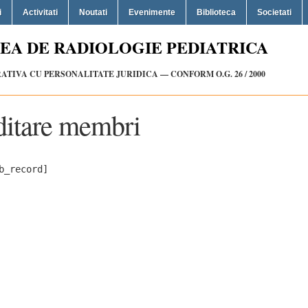
i
Activitati
Noutati
Evenimente
Biblioteca
Societati
EA DE RADIOLOGIE PEDIATRICA
TIVA CU PERSONALITATE JURIDICA — CONFORM O.G. 26 / 2000
ditare membri
b_record]