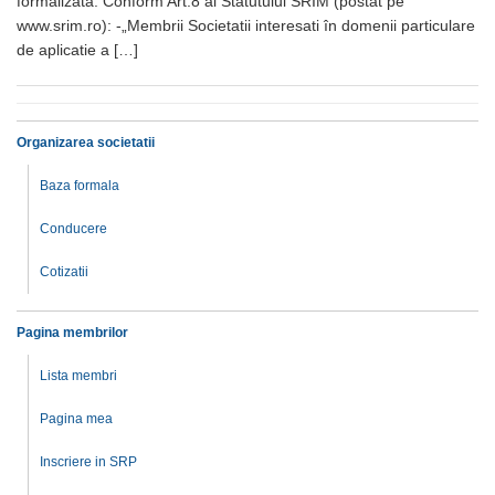
formalizata. Conform Art.8 al Statutului SRIM (postat pe
www.srim.ro): -„Membrii Societatii interesati în domenii particulare
de aplicatie a […]
Organizarea societatii
Baza formala
Conducere
Cotizatii
Pagina membrilor
Lista membri
Pagina mea
Inscriere in SRP